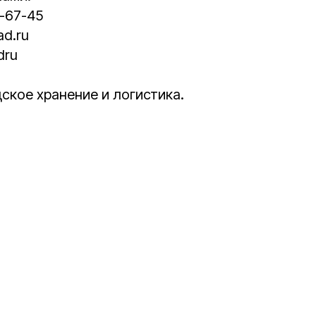
5-67-45
ad.ru
dru
дское хранение и логистика.