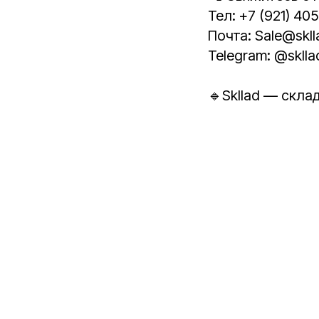
Тел: +7 (921) 40
Почта: Sale@skll
Telegram: @sklla
🔹Skllad — скла