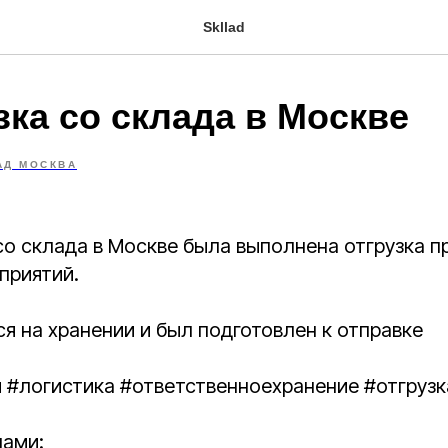
Skllad
зка со склада в Москве
АД МОСКВА
со склада в Москве была выполнена отгрузка 
приятий.
ся на хранении и был подготовлен к отправке
и #логистика #ответственноехранение #отгруз
нами: