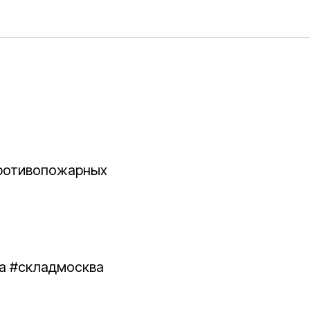
противопожарных
ка #складмосква