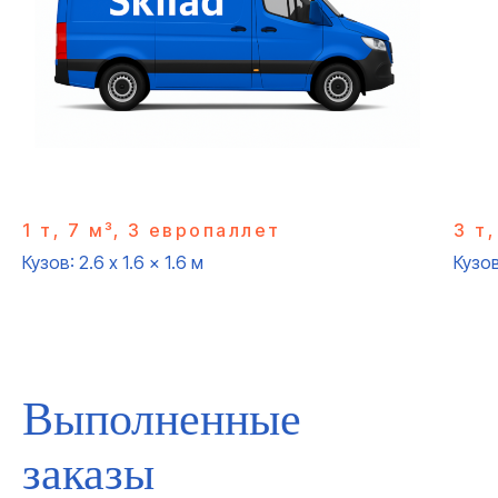
100%
1 т, 7 м³, 3 европаллет
3 т
Кузов: 2.6 x 1.6 x 1.6 м
Кузов
ВОЗМЕЩЕНИЕ СТОИМОСТИ
ГРУЗА В СЛУЧАЕ ЕГО ПОРЧИ
ИЛИ УТРАТЫ
Выполненные
заказы